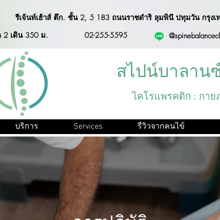
รีเจ้นท์เฮ้าส์ ตึก. ชั้น 2, 5 183 ถนนราชดำริ ลุมพินี ปทุมวัน
 2 เดิน 350 ม.
02-255-5595
@spinebalancec
สไปน์บาลานซ์
ไคโรแพรคติก : กาย
บริการ
Services
รืวิวจากคนไข้