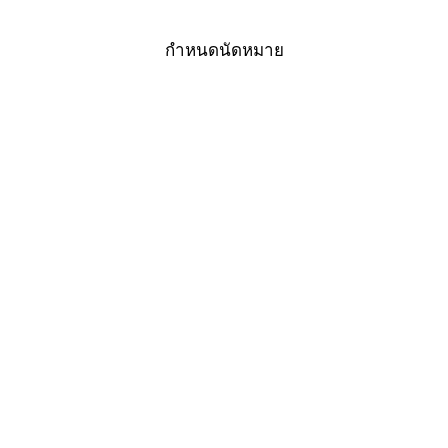
BTS: ราชดำริห์, ทางออก
2
กำหนดนัดหมาย
016 -23 โดย Spine Balance Clinic สร้างขึ้นอย่างภาคภูมิใจด้วย
ผู้เชี่ยวชาญ
Wix